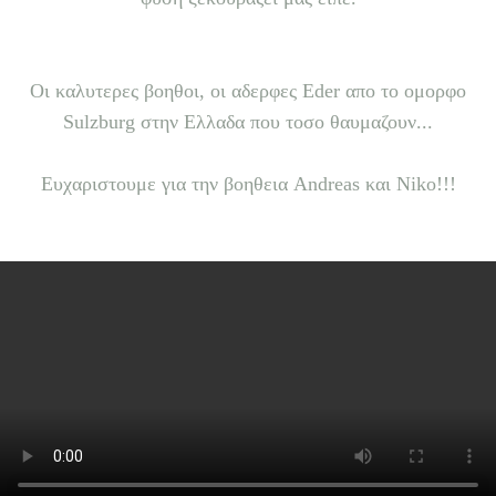
Οι καλυτερες βοηθοι, οι αδερφες Eder απο το ομορφο
Sulzburg στην Ελλαδα που τοσο θαυμαζουν...
Ευχαριστουμε για την βοηθεια Andreas και Niko!!!