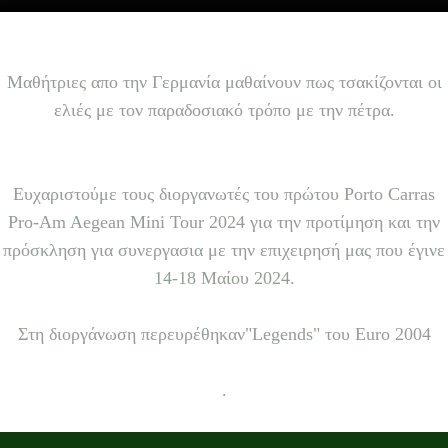
Μαθήτριες απο την Γερμανία μαθαίνουν πως τσακίζονται οι
ελιές με τον παραδοσιακό τρόπο με την πέτρα.
Ευχαριστούμε τους διοργανωτές του πρώτου Porto Carras
Pro-Am Aegean Mini Tour 2024 για την προτίμηση και την
πρόσκληση για συνεργασια με την επιχειρησή μας που έγινε
14-18 Μαίου 2024.
Στη διοργάνωση περευρέθηκαν"Legends" του Euro 2004
.